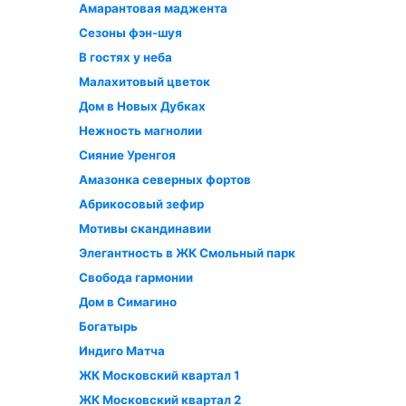
Амарантовая маджента
Сезоны фэн-шуя
В гостях у неба
Малахитовый цветок
Дом в Новых Дубках
Нежность магнолии
Сияние Уренгоя
Амазонка северных фортов
Абрикосовый зефир
Мотивы скандинавии
Элегантность в ЖК Смольный парк
Свобода гармонии
Дом в Симагино
Богатырь
Индиго Матча
ЖК Московский квартал 1
ЖК Московский квартал 2